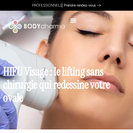
PROFESSIONNELS
Prendre rendez-vous
HIFU Visage : le lifting sans
chirurgie qui redessine votre
ovale