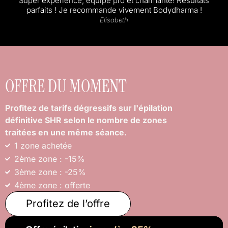
Super expérience, équipe pro et charmante! Résultats
parfaits ! Je recommande vivement Bodydharma !
Elisabeth
OFFRE DU MOMENT
Profitez de tarifs dégressifs sur l'épilation
définitive SHR selon le nombre de zones
traitées en une même séance.
1 zone achetée
2ème zone : -15%
3ème zone : -25%
4ème zone : offerte
Profitez de l’offre