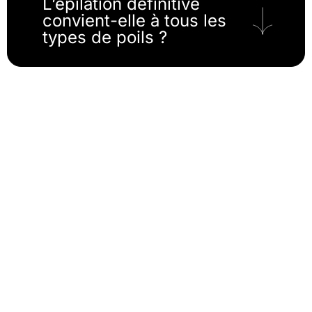
L’épilation définitive
convient-elle à tous les
types de poils ?
Oui, grâce à des technologies avancées comme l’AFT
SHR et la radiofréquence, l’épilation définitive est
efficace et sûre pour tous les phototypes, y compris
les peaux foncées ou bronzées, ainsi que pour
différents types de poils. Nos experts ajustent les
paramètres pour garantir un traitement optimal,
adapté à vos besoins spécifiques.
Combien de séances
pour obtenir des
résultats durables ?