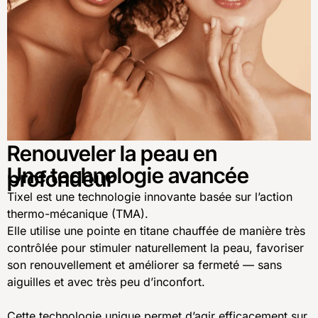
Renouveler la peau en
Une technologie avancée
profondeur
Tixel est une technologie innovante basée sur l’action
thermo-mécanique (TMA).
Elle utilise une pointe en titane chauffée de manière très
contrôlée pour stimuler naturellement la peau, favoriser
son renouvellement et améliorer sa fermeté — sans
aiguilles et avec très peu d’inconfort.
Cette technologie unique permet d’agir efficacement sur