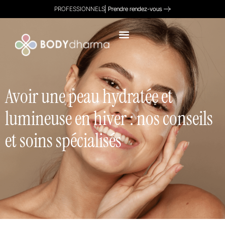
PROFESSIONNELS
Prendre rendez-vous
Avoir une peau hydratée et
lumineuse en hiver : nos conseils
et soins spécialisés